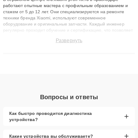
работают опытные мастера с профильным образованием и
стажем от 5 до 12 лет. Они специализируются на ремонте
техники бренда Xiaomi, используют современное
оборудование и оригинальные запчасти. Каждый инженер
регулярно проходит обучение и сертификацию, что позволяет
быстро и точноdiagnostikировать поломки и восстанавливать
Развернуть
технику с сохранением гарантии до 3 лет. Наши мастера
решают сложные случаи: от замены матриц и материнских
плат до ремонта после залития и восстановления данных.
Благодаря высокой квалификации и ответственному подходу
клиенты получают быстрый, качественный ремонт и понятные
объяснения по результатам диагностики.
Вопросы и ответы
Как быстро проводится диагностика
+
устройства?
+
Какие устройства вы обслуживаете?