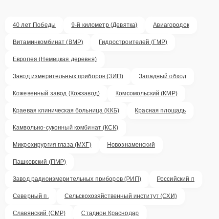
40 лет Победы
9-й километр (Девятка)
Авиагородок
Витаминкомбинат (ВМР)
Гидростроителей (ГМР)
Европея (Немецкая деревня)
Завод измерительных приборов (ЗИП)
Западный обход
Кожевенный завод (Кожзавод)
Комсомольский (КМР)
Краевая клиническая больница (ККБ)
Красная площадь
Камвольно-суконный комбинат (КСК)
Микрохирургия глаза (МХГ)
Новознаменский
Пашковский (ПМР)
Завод радиоизмерительных приборов (РИП)
Российский п
Северный п.
Сельскохозяйственный институт (СХИ)
Славянский (СМР)
Стадион Краснодар