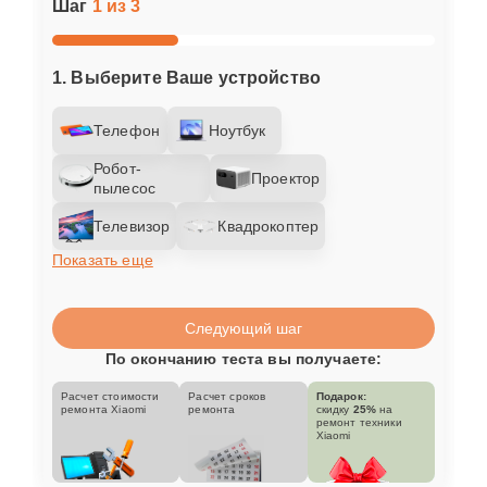
Шаг
1 из 3
1. Выберите Ваше устройство
Телефон
Ноутбук
Робот-
Проектор
пылесос
Телевизор
Квадрокоптер
Показать еще
Следующий шаг
По окончанию теста вы получаете:
Расчет стоимости
Расчет сроков
Подарок:
ремонта Xiaomi
ремонта
скидку
25%
на
ремонт техники
Xiaomi