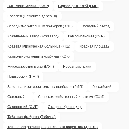
Витаминкомбинат (ВМР)
Гидростроителей (ГМР)
Европея (Немецкая деревня)
Завод измерительных приборов (ЗИП)
Западный обход
Кожевенный завод (Кожзавод)
Комсомольский (КМР)
Краевая клиническая больница (ККБ)
Красная площадь
Камвольно-суконный комбинат (КСК)
Микрохирургия глаза (МХГ)
Новознаменский
Пашковский (ПМР)
Завод радиоизмерительных приборов (РИП)
Российский п
Северный п.
Сельскохозяйственный институт (СХИ)
Славянский (СМР)
Стадион Краснодар
Табачная фабрика (Табачка)
Теплоэлектростанция (Теплоэлектроцентраль) (ТЭЦ)