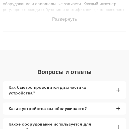
оборудование и оригинальные запчасти. Каждый инженер
регулярно проходит обучение и сертификацию, что позволяет
быстро и точноdiagnostikировать поломки и восстанавливать
Развернуть
технику с сохранением гарантии до 3 лет. Наши мастера
решают сложные случаи: от замены матриц и материнских
плат до ремонта после залития и восстановления данных.
Благодаря высокой квалификации и ответственному подходу
клиенты получают быстрый, качественный ремонт и понятные
объяснения по результатам диагностики.
Вопросы и ответы
Как быстро проводится диагностика
+
устройства?
+
Какие устройства вы обслуживаете?
Какое оборудование используется для
+