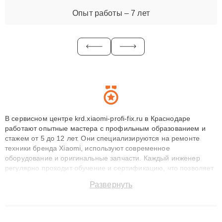
Опыт работы – 7 лет
В сервисном центре krd.xiaomi-profi-fix.ru в Краснодаре
работают опытные мастера с профильным образованием и
стажем от 5 до 12 лет. Они специализируются на ремонте
техники бренда Xiaomi, используют современное
оборудование и оригинальные запчасти. Каждый инженер
регулярно проходит обучение и сертификацию, что позволяет
быстро и точноdiagnostikировать поломки и восстанавливать
Развернуть
технику с сохранением гарантии до 3 лет. Наши мастера
решают сложные случаи: от замены матриц и материнских
плат до ремонта после залития и восстановления данных.
Благодаря высокой квалификации и ответственному подходу