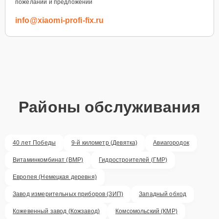
пожеланий и предложений
info@xiaomi-profi-fix.ru
Районы обслуживания
40 лет Победы
9-й километр (Девятка)
Авиагородок
Витаминкомбинат (ВМР)
Гидростроителей (ГМР)
Европея (Немецкая деревня)
Завод измерительных приборов (ЗИП)
Западный обход
Кожевенный завод (Кожзавод)
Комсомольский (КМР)