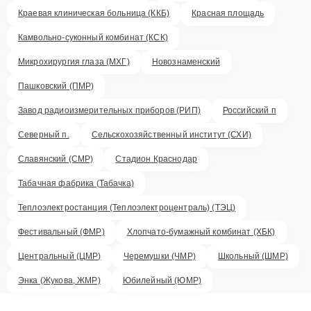
Краевая клиническая больница (ККБ)
Красная площадь
Камвольно-суконный комбинат (КСК)
Микрохирургия глаза (МХГ)
Новознаменский
Пашковский (ПМР)
Завод радиоизмерительных приборов (РИП)
Российский п
Северный п.
Сельскохозяйственный институт (СХИ)
Славянский (СМР)
Стадион Краснодар
Табачная фабрика (Табачка)
Теплоэлектростанция (Теплоэлектроцентраль) (ТЭЦ)
Фестивальный (ФМР)
Хлопчато-бумажный комбинат (ХБК)
Центральный (ЦМР)
Черемушки (ЧМР)
Школьный (ШМР)
Энка (Жукова, ЖМР)
Юбилейный (ЮМР)