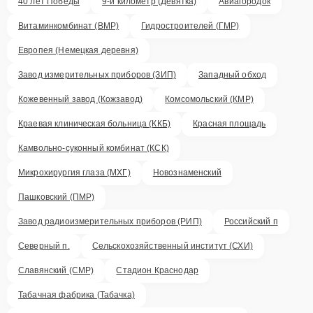
40 лет Победы
9-й километр (Девятка)
Авиагородок
Витаминкомбинат (ВМР)
Гидростроителей (ГМР)
Европея (Немецкая деревня)
Завод измерительных приборов (ЗИП)
Западный обход
Кожевенный завод (Кожзавод)
Комсомольский (КМР)
Краевая клиническая больница (ККБ)
Красная площадь
Камвольно-суконный комбинат (КСК)
Микрохирургия глаза (МХГ)
Новознаменский
Пашковский (ПМР)
Завод радиоизмерительных приборов (РИП)
Российский п
Северный п.
Сельскохозяйственный институт (СХИ)
Славянский (СМР)
Стадион Краснодар
Табачная фабрика (Табачка)