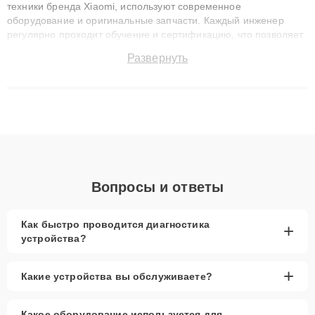
техники бренда Xiaomi, используют современное
оборудование и оригинальные запчасти. Каждый инженер
регулярно проходит обучение и сертификацию, что позволяет
быстро и точноdiagnostikировать поломки и восстанавливать
Развернуть
технику с сохранением гарантии до 3 лет. Наши мастера
решают сложные случаи: от замены матриц и материнских
плат до ремонта после залития и восстановления данных.
Благодаря высокой квалификации и ответственному подходу
клиенты получают быстрый, качественный ремонт и понятные
объяснения по результатам диагностики.
Вопросы и ответы
Как быстро проводится диагностика
+
устройства?
+
Какие устройства вы обслуживаете?
Какое оборудование используется для