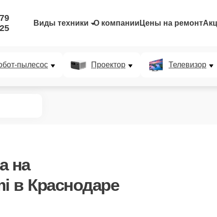
-79
Виды техники
О компании
Цены на ремонт
Ак
-25
обот-пылесос
Проектор
Телевизор
а
на
mi в Краснодаре