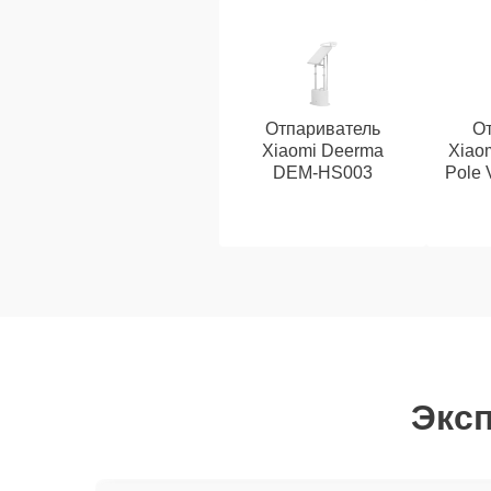
Отпариватель
От
Xiaomi Deerma
Xiaom
DEM-HS003
Pole 
Эксп