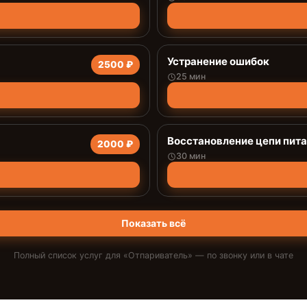
Устранение ошибок
2500 ₽
25 мин
Восстановление цепи пит
2000 ₽
30 мин
Показать всё
Полный список услуг для «
Отпариватель
» — по звонку или в чате