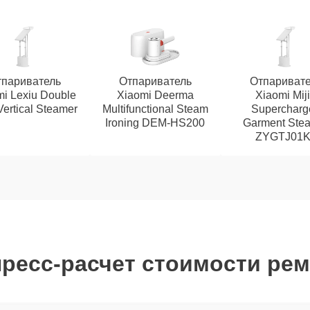
париватель
Отпариватель
Отпаривате
i Lexiu Double
Xiaomi Deerma
Xiaomi Mij
Vertical Steamer
Multifunctional Steam
Supercharg
Ironing DEM-HS200
Garment Ste
ZYGTJ01K
ресс-расчет стоимости ре