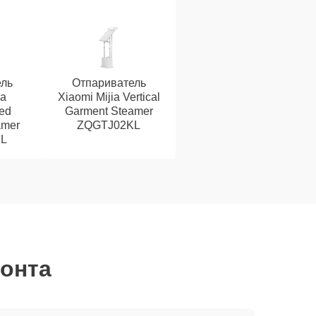
ль
Отпариватель
ia
Xiaomi Mijia Vertical
ed
Garment Steamer
amer
ZQGTJ02KL
L
монта