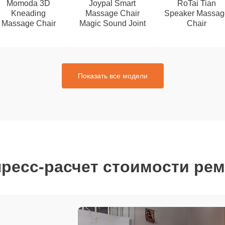
Momoda 3D
Joypal Smart
RoTai Tian
Kneading
Massage Chair
Speaker Massag
Massage Chair
Magic Sound Joint
Chair
Показать все модели
ресс-расчет стоимости ре