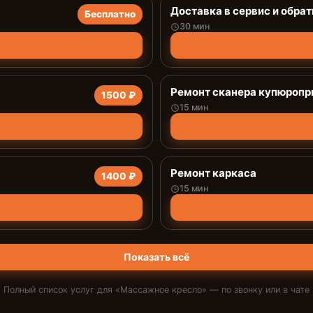
Доставка в сервис и обрат
Бесплатно
30 мин
Ремонт сканера купюроп
1500 ₽
15 мин
Ремонт каркаса
1400 ₽
15 мин
Показать всё
Полный список услуг для «
Массажное кресло
» — по звонку или в чате