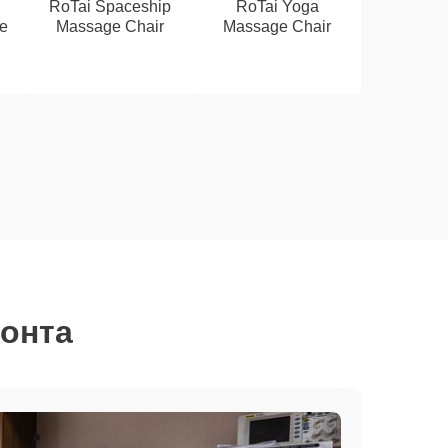
RoTai Spaceship
RoTai Yoga
e
Massage Chair
Massage Chair
монта