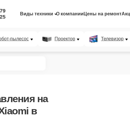
-79
Виды техники
О компании
Цены на ремонт
Ак
-25
обот-пылесос
Проектор
Телевизор
авления
на
Xiaomi в