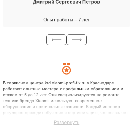
Дмитрий Сергеевич Петров
Опыт работы – 7 лет
В сервисном центре krd.xiaomi-profi-fix.ru в Краснодаре
работают опытные мастера с профильным образованием и
стажем от 5 до 12 лет. Они специализируются на ремонте
техники бренда Xiaomi, используют современное
оборудование и оригинальные запчасти. Каждый инженер
регулярно проходит обучение и сертификацию, что позволяет
быстро и точноdiagnostikировать поломки и восстанавливать
Развернуть
технику с сохранением гарантии до 3 лет. Наши мастера
решают сложные случаи: от замены матриц и материнских