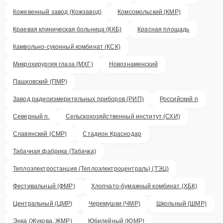
Кожевенный завод (Кожзавод)
Комсомольский (КМР)
Краевая клиническая больница (ККБ)
Красная площадь
Камвольно-суконный комбинат (КСК)
Микрохирургия глаза (МХГ)
Новознаменский
Пашковский (ПМР)
Завод радиоизмерительных приборов (РИП)
Российский п
Северный п.
Сельскохозяйственный институт (СХИ)
Славянский (СМР)
Стадион Краснодар
Табачная фабрика (Табачка)
Теплоэлектростанция (Теплоэлектроцентраль) (ТЭЦ)
Фестивальный (ФМР)
Хлопчато-бумажный комбинат (ХБК)
Центральный (ЦМР)
Черемушки (ЧМР)
Школьный (ШМР)
Энка (Жукова, ЖМР)
Юбилейный (ЮМР)