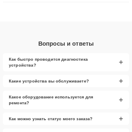
плат до ремонта после залития и восстановления данных.
Благодаря высокой квалификации и ответственному подходу
клиенты получают быстрый, качественный ремонт и понятные
объяснения по результатам диагностики.
Вопросы и ответы
Как быстро проводится диагностика
+
устройства?
+
Какие устройства вы обслуживаете?
Какое оборудование используется для
+
ремонта?
+
Как можно узнать статус моего заказа?