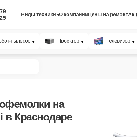
-79
Виды техники
О компании
Цены на ремонт
Ак
-25
обот-пылесос
Проектор
Телевизор
кофемолки
на
 в Краснодаре