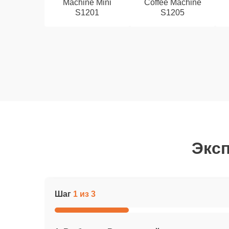
Machine Mini
Coffee Machine
S1201
S1205
Эксп
Шаг
1 из 3