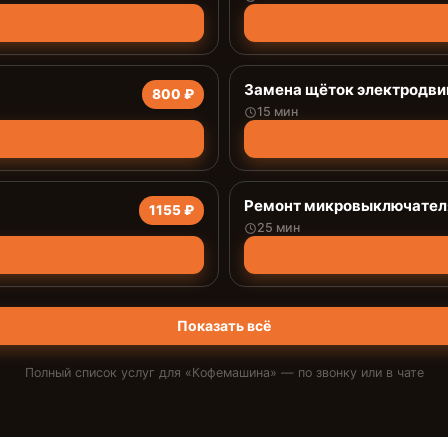
Замена щёток электродви
800 ₽
15 мин
Ремонт микровыключател
1155 ₽
25 мин
Показать всё
Полный список услуг для «
Кофемашина
» — по звонку или в чате