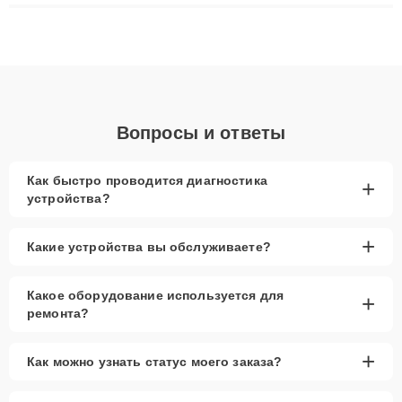
плат до ремонта после залития и восстановления данных.
Благодаря высокой квалификации и ответственному подходу
клиенты получают быстрый, качественный ремонт и понятные
объяснения по результатам диагностики.
Вопросы и ответы
Как быстро проводится диагностика
+
устройства?
+
Какие устройства вы обслуживаете?
Какое оборудование используется для
+
ремонта?
+
Как можно узнать статус моего заказа?