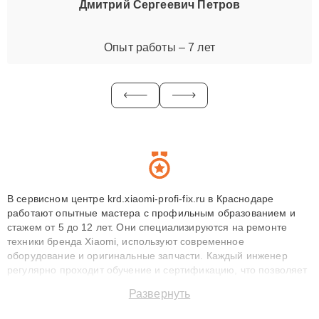
Дмитрий Сергеевич Петров
Опыт работы – 7 лет
В сервисном центре krd.xiaomi-profi-fix.ru в Краснодаре
работают опытные мастера с профильным образованием и
стажем от 5 до 12 лет. Они специализируются на ремонте
техники бренда Xiaomi, используют современное
оборудование и оригинальные запчасти. Каждый инженер
регулярно проходит обучение и сертификацию, что позволяет
быстро и точноdiagnostikировать поломки и восстанавливать
Развернуть
технику с сохранением гарантии до 3 лет. Наши мастера
решают сложные случаи: от замены матриц и материнских