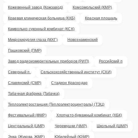
Кожевенный завод (Кожзавод)
Комсомольский (КМР)
Краевая клиническая больница (ККБ)
Красная площадь
Камвольно-суконный комбинат (КСК)
Микрохирургия глаза (МХГ)
Новознаменский
Пашковский (ПМР)
Завод радиоизмерительных приборов (РИП)
Российский п
Северный п.
Сельскохозяйственный институт (СХИ)
Славянский (СМР)
Стадион Краснодар
Табачная фабрика (Табачка)
Теплоэлектростанция (Теплоэлектроцентраль) (ТЭЦ)
Фестивальный (ФМР)
Хлопчато-бумажный комбинат (ХБК)
Центральный (ЦМР)
Черемушки (ЧМР)
Школьный (ШМР)
Энка (Жукова, ЖМР)
Юбилейный (ЮМР)