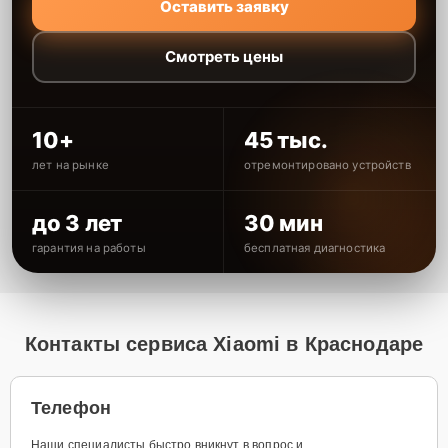
Оставить заявку
Смотреть цены
10+
45 тыс.
лет на рынке
отремонтировано устройств
до 3 лет
30 мин
гарантия на работы
бесплатная диагностика
Контакты сервиса Xiaomi в Краснодаре
Телефон
Наши специалисты быстро вникнут в вопрос и