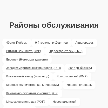
Районы обслуживания
40 лет Победы
9-й километр (Девятка)
Авиагородок
Витаминкомбинат (ВМР)
Гидростроителей (ГМР)
Европея (Немецкая деревня)
Завод измерительных приборов (ЗИП)
Западный обход
Кожевенный завод (Кожзавод)
Комсомольский (КМР)
Краевая клиническая больница (ККБ)
Красная площадь
Камвольно-суконный комбинат (КСК)
Микрохирургия глаза (МХГ)
Новознаменский