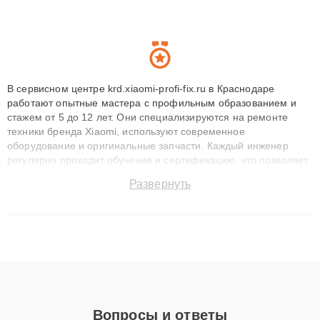
В сервисном центре krd.xiaomi-profi-fix.ru в Краснодаре
работают опытные мастера с профильным образованием и
стажем от 5 до 12 лет. Они специализируются на ремонте
техники бренда Xiaomi, используют современное
оборудование и оригинальные запчасти. Каждый инженер
регулярно проходит обучение и сертификацию, что позволяет
быстро и точноdiagnostikировать поломки и восстанавливать
Развернуть
технику с сохранением гарантии до 3 лет. Наши мастера
решают сложные случаи: от замены матриц и материнских
плат до ремонта после залития и восстановления данных.
Благодаря высокой квалификации и ответственному подходу
клиенты получают быстрый, качественный ремонт и понятные
объяснения по результатам диагностики.
Вопросы и ответы